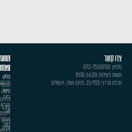
צרו קשר
ניווט
תחומי
טלפון: 073-7530930
באתר
עיסוק
שעות פעילות: 8:00-16:00
בניה
עלינו
חדשה
תכלת מרדכי 21/922. פנינת חמד, ירושלים
תחומי
פינוי
עיסוק
בינוי
פרויקטים
תמ"א
מידע
38
ליזמים
מעטפת
דברו
ליווי
איתנו
ליזמים